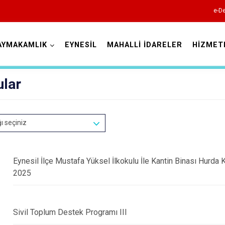
e-De
AYMAKAMLIK
EYNESİL
MAHALLİ İDARELER
HİZMET
Giresun
ular
ğı seçiniz
Alucra
Eynesil İlçe Mustafa Yüksel İlkokulu İle Kantin Binası Hurda Kar
Bulancak
2025
Çamoluk
Çanakçı
Sivil Toplum Destek Programı III
Dereli