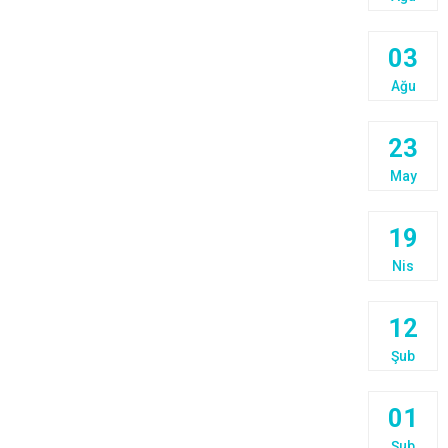
03
Ağu
23
May
19
Nis
12
Şub
01
Şub