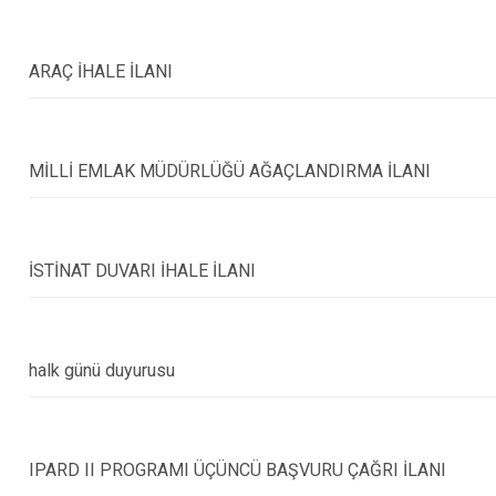
Doğankent
Espiye
ARAÇ İHALE İLANI
Eynesil
MİLLİ EMLAK MÜDÜRLÜĞÜ AĞAÇLANDIRMA İLANI
İSTİNAT DUVARI İHALE İLANI
halk günü duyurusu
IPARD II PROGRAMI ÜÇÜNCÜ BAŞVURU ÇAĞRI İLANI