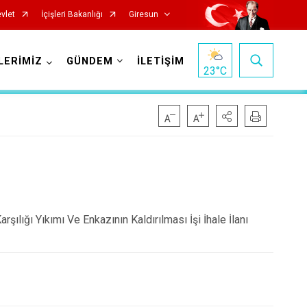
vlet
İçişleri Bakanlığı
Giresun
LERİMİZ
GÜNDEM
İLETİŞİM
23
°C
Görele
şılığı Yıkımı Ve Enkazının Kaldırılması İşi İhale İlanı
Güce
Keşap
Piraziz
Şebinkarahisar