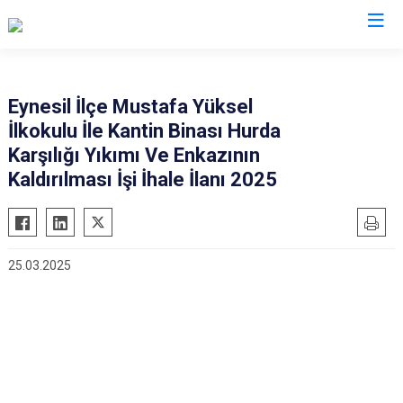
Giresun
Eynesil İlçe Mustafa Yüksel
İlkokulu İle Kantin Binası Hurda
Alucra
Görele
Karşılığı Yıkımı Ve Enkazının
Bulancak
Güce
Kaldırılması İşi İhale İlanı 2025
Çamoluk
Keşap
Çanakçı
Piraziz
Dereli
Şebinkarahisar
25.03.2025
Doğankent
Tirebolu
Espiye
Yağlıdere
Eynesil