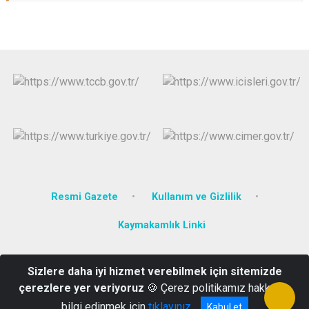
Resmi Gazete
Kullanım ve Gizlilik
Kaymakamlık Linki
Gümüşçay Mahallesi Mehmet Somuncuoğlu Caddesi No:28 Kat:2
Sizlere daha iyi hizmet verebilmek için sitemizde
Eynesil/Giresun
çerezlere yer veriyoruz
🍪 Çerez politikamız hakkında
0(454)581 30 21
bilgi edinmek için
tıklayınız
Kabul et