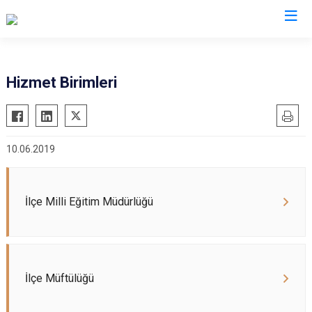
Giresun
Hizmet Birimleri
Alucra
Görele
Bulancak
Güce
10.06.2019
Çamoluk
Keşap
Çanakçı
Piraziz
Dereli
Şebinkarahisar
İlçe Milli Eğitim Müdürlüğü
Doğankent
Tirebolu
Espiye
Yağlıdere
Eynesil
İlçe Müftülüğü