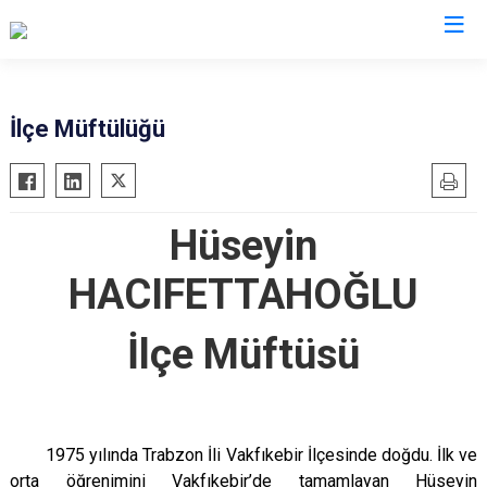
Giresun
İlçe Müftülüğü
Alucra
Görele
Bulancak
Güce
Hüseyin
Çamoluk
Keşap
Çanakçı
Piraziz
HACIFETTAHOĞLU
Dereli
Şebinkarahisar
Doğankent
Tirebolu
İlçe Müftüsü
Espiye
Yağlıdere
Eynesil
1975 yılında Trabzon İli Vakfıkebir İlçesinde doğdu. İlk ve
orta öğrenimini Vakfıkebir’de tamamlayan Hüseyin