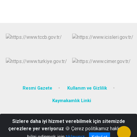
Resmi Gazete
Kullanım ve Gizlilik
Kaymakamlık Linki
Gümüşçay Mahallesi Mehmet Somuncuoğlu Caddesi No:28 Kat:2
Sizlere daha iyi hizmet verebilmek için sitemizde
Eynesil/Giresun
çerezlere yer veriyoruz
🍪 Çerez politikamız hakkında
0(454)581 30 21
bilgi edinmek için
tıklayınız