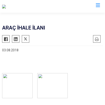
Giresun
ARAÇ İHALE İLANI
Alucra
Görele
Bulancak
Güce
03.08.2018
Çamoluk
Keşap
Çanakçı
Piraziz
Dereli
Şebinkarahisar
Doğankent
Tirebolu
Espiye
Yağlıdere
Eynesil