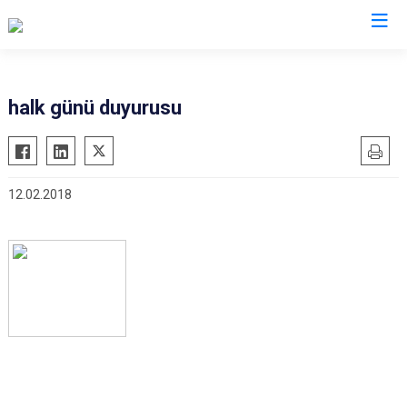
Giresun
halk günü duyurusu
Alucra
Görele
Bulancak
Güce
12.02.2018
Çamoluk
Keşap
Çanakçı
Piraziz
Dereli
Şebinkarahisar
Doğankent
Tirebolu
Espiye
Yağlıdere
Eynesil