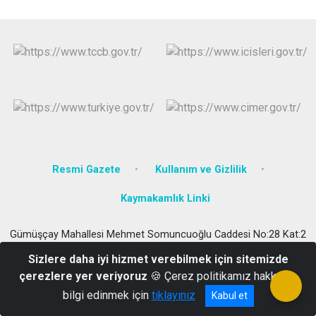
Resmi Gazete
Kullanım ve Gizlilik
Kaymakamlık Linki
Gümüşçay Mahallesi Mehmet Somuncuoğlu Caddesi No:28 Kat:2
Eynesil/Giresun
Sizlere daha iyi hizmet verebilmek için sitemizde
0(454)581 30 21
çerezlere yer veriyoruz
🍪 Çerez politikamız hakkında
bilgi edinmek için
tıklayınız
Kabul et