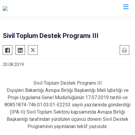
Giresun
Sivil Toplum Destek Programı III
Alucra
Görele
Bulancak
Güce
20.08.2019
Çamoluk
Keşap
Çanakçı
Piraziz
Sivil Toplum Destek Programı III
Dereli
Şebinkarahisar
Dışişleri Bakanlığı Avrupa Birliği Başkanlığı Mali İşbirliği ve
Doğankent
Tirebolu
Proje Uygulama Genel Müdürlüğünün 17.07.2019 tarihli ve
Espiye
Yağlıdere
80851874-746.01.03.01-E2253 sayılı yazılarında gönderdiği
(IPA-II) Sivil Toplum Sektörü kapsamında Avrupa Birliği
Eynesil
Başkanlığı tarafından yürütülen üçüncü dönem Sivil Destek
Programının yayınlanan teklif yazısıdır.