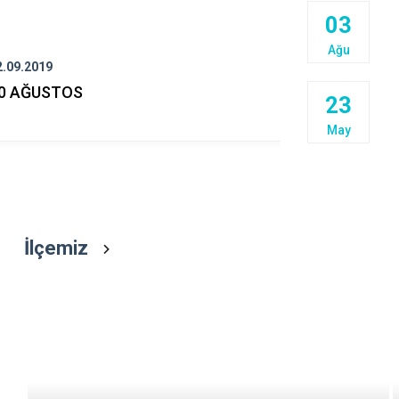
Doğankent
03
Espiye
Ağu
2.09.2019
22.07.2019
Eynesil
0 AĞUSTOS
15 Temmuz 
23
Günü
May
İlçemiz