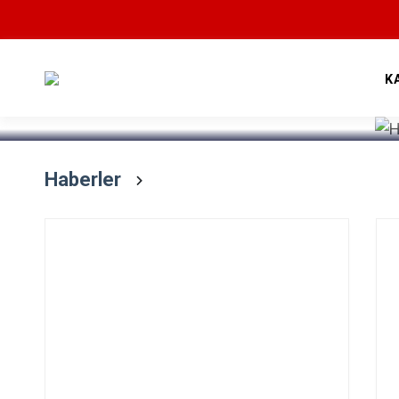
Devamını Oku
K
Haberler