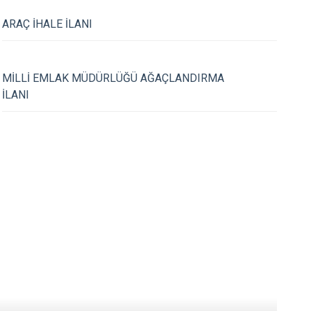
Tirebolu
ARAÇ İHALE İLANI
Yağlıdere
20.06.2019
Milli Birlik ve Demokrasi
Trafikte Karne Uygu
MİLLİ EMLAK MÜDÜRLÜĞÜ AĞAÇLANDIRMA
İLANI