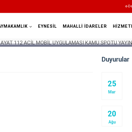
e-De
AYMAKAMLIK
EYNESİL
MAHALLİ İDARELER
HİZMET
Giresun
Duyurular
25
Alucra
Mar
Bulancak
Çamoluk
20
Çanakçı
Ağu
Dereli