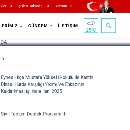
vlet
İçişleri Bakanlığı
Giresun
1
/
5
LERİMİZ
GÜNDEM
İLETİŞİM
25
°C
Eynesil İlçe Mustafa Yüksel İlkokulu İle Kantin
Binası Hurda Karşılığı Yıkımı Ve Enkazının
Görele
Kaldırılması İşi İhale İlanı 2025
Güce
Keşap
Sivil Toplum Destek Programı III
Piraziz
Şebinkarahisar