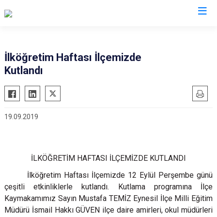
Giresun
İlköğretim Haftası İlçemizde
Kutlandı
Alucra
Görele
Bulancak
Güce
Çamoluk
Keşap
19.09.2019
Çanakçı
Piraziz
Dereli
Şebinkarahisar
Doğankent
Tirebolu
İLKÖĞRETİM HAFTASI İLÇEMİZDE KUTLANDI
Espiye
Yağlıdere
İlköğretim Haftası İlçemizde 12 Eylül Perşembe günü
Eynesil
çeşitli etkinliklerle kutlandı. Kutlama programına İlçe
Kaymakamımız Sayın Mustafa TEMİZ Eynesil İlçe Milli Eğitim
Müdürü İsmail Hakkı GÜVEN ilçe daire amirleri, okul müdürleri